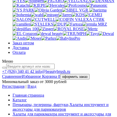
VGR
VALEXA
СТИК
MRZ
Заказ оптом
Доставка
Оплата
Меню
+7 (926)
340 41 42
info@beautybrush.ru
Сравнение
Избранное
Корзина
0
оформить заказ
Минимальный заказ от 3000 рублей
Регистрация
|
Вход
Главная страница
Каталог
Пеньюары, пелерины, фартуки,Халаты инструмент и
аксессуары для парикмахеров
Халаты для парикмахера инструмент и аксессуары для