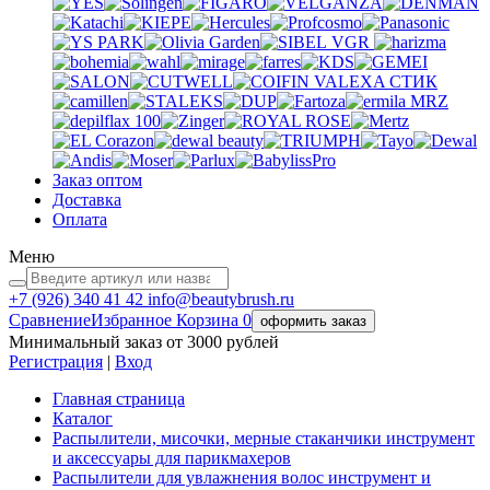
VGR
VALEXA
СТИК
MRZ
Заказ оптом
Доставка
Оплата
Меню
+7 (926)
340 41 42
info@beautybrush.ru
Сравнение
Избранное
Корзина
0
оформить заказ
Минимальный заказ от 3000 рублей
Регистрация
|
Вход
Главная страница
Каталог
Распылители, мисочки, мерные стаканчики инструмент
и аксессуары для парикмахеров
Распылители для увлажнения волос инструмент и