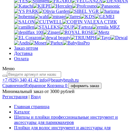
VGR
VALEXA
СТИК
MRZ
Заказ оптом
Доставка
Оплата
Меню
+7 (926)
340 41 42
info@beautybrush.ru
Сравнение
Избранное
Корзина
0
оформить заказ
Минимальный заказ от 3000 рублей
Регистрация
|
Вход
Главная страница
Каталог
Щипцы и плойки профессиональные инструмент и
аксессуары для парикмахеров
Плойки для волос инструмент и аксессуары для