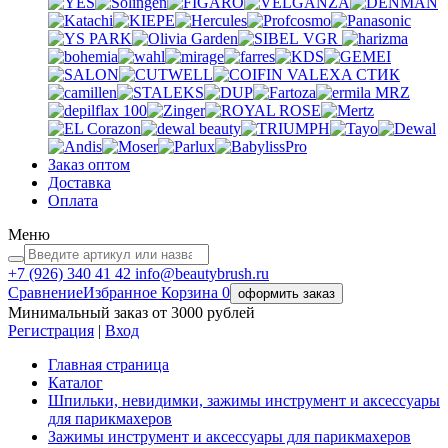
VGR
VALEXA
СТИК
MRZ
Заказ оптом
Доставка
Оплата
Меню
+7 (926)
340 41 42
info@beautybrush.ru
Сравнение
Избранное
Корзина
0
оформить заказ
Минимальный заказ от 3000 рублей
Регистрация
|
Вход
Главная страница
Каталог
Шпильки, невидимки, зажимы инструмент и аксессуары
для парикмахеров
Зажимы инструмент и аксессуары для парикмахеров