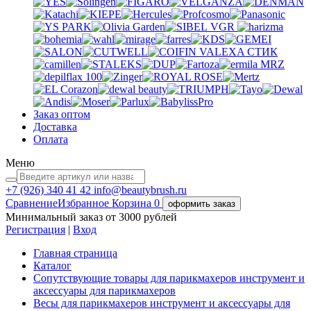
VGR
VALEXA
СТИК
MRZ
Заказ оптом
Доставка
Оплата
Меню
+7 (926)
340 41 42
info@beautybrush.ru
Сравнение
Избранное
Корзина
0
оформить заказ
Минимальный заказ от 3000 рублей
Регистрация
|
Вход
Главная страница
Каталог
Сопутствующие товары для парикмахеров инструмент и
аксессуары для парикмахеров
Весы для парикмахеров инструмент и аксессуары для