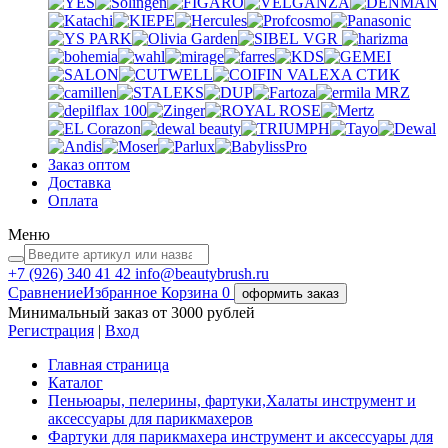
VGR
VALEXA
СТИК
MRZ
Заказ оптом
Доставка
Оплата
Меню
+7 (926)
340 41 42
info@beautybrush.ru
Сравнение
Избранное
Корзина
0
оформить заказ
Минимальный заказ от 3000 рублей
Регистрация
|
Вход
Главная страница
Каталог
Пеньюары, пелерины, фартуки,Халаты инструмент и
аксессуары для парикмахеров
Фартуки для парикмахера инструмент и аксессуары для