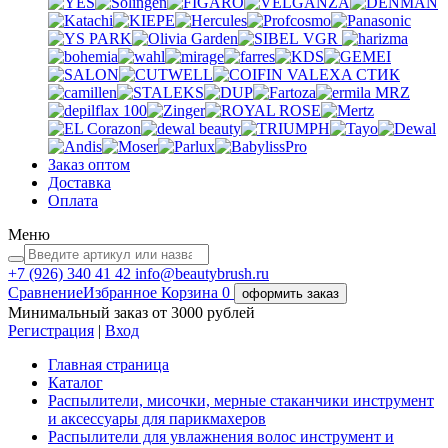
VGR
VALEXA
СТИК
MRZ
Заказ оптом
Доставка
Оплата
Меню
+7 (926)
340 41 42
info@beautybrush.ru
Сравнение
Избранное
Корзина
0
оформить заказ
Минимальный заказ от 3000 рублей
Регистрация
|
Вход
Главная страница
Каталог
Распылители, мисочки, мерные стаканчики инструмент
и аксессуары для парикмахеров
Распылители для увлажнения волос инструмент и