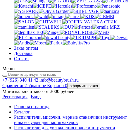
VGR
VALEXA
СТИК
MRZ
Заказ оптом
Доставка
Оплата
Меню
+7 (926)
340 41 42
info@beautybrush.ru
Сравнение
Избранное
Корзина
0
оформить заказ
Минимальный заказ от 3000 рублей
Регистрация
|
Вход
Главная страница
Каталог
Распылители, мисочки, мерные стаканчики инструмент
и аксессуары для парикмахеров
Распылители для увлажнения волос инструмент и