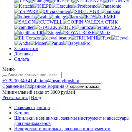
VGR
VALEXA
СТИК
MRZ
Заказ оптом
Доставка
Оплата
Меню
+7 (926)
340 41 42
info@beautybrush.ru
Сравнение
Избранное
Корзина
0
оформить заказ
Минимальный заказ от 3000 рублей
Регистрация
|
Вход
Главная страница
Каталог
Шпильки, невидимки, зажимы инструмент и аксессуары
для парикмахеров
Невидимки и шпильки для волос инструмент и